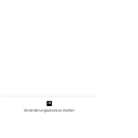
mutabilis Erfolgscoaching GmbH
Auf der Peterswiese 5
55271 Stadecken-Elsheim
Veränderungsprozess starten
+49 1579 23 46 506