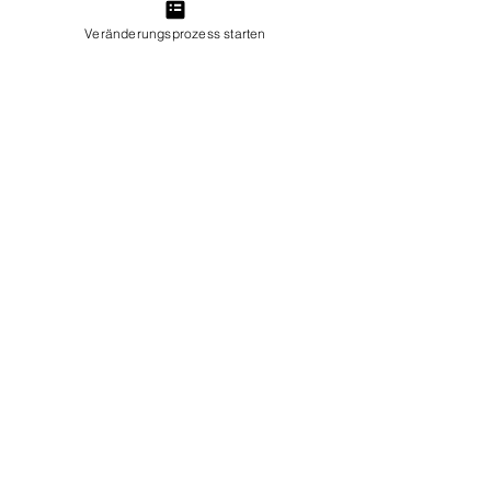
Veränderungsprozess starten
mutabilis Erfolgscoaching GmbH
Auf der Peterswiese 5
55271 Stadecken-Elsheim
+49 1579 23 46 506
info@mutabilis-coaching.de
Standort Mainz