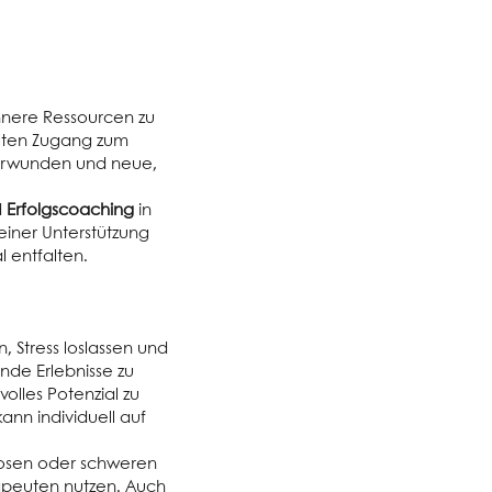
nnere Ressourcen zu
elten Zugang zum
berwunden und neue,
d
Erfolgscoaching
in
einer Unterstützung
 entfalten.
, Stress loslassen und
nde Erlebnisse zu
volles Potenzial zu
ann individuell auf
hosen oder schweren
apeuten nutzen. Auch