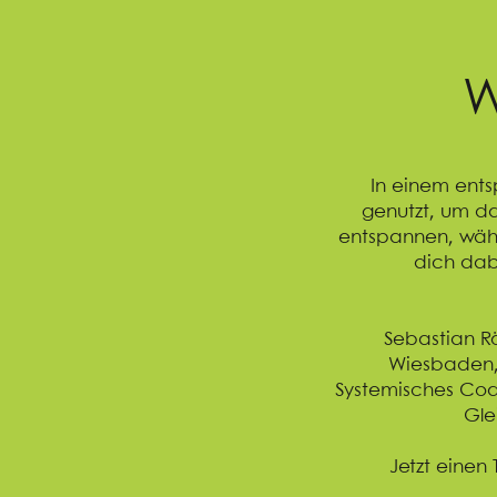
W
In einem ents
genutzt, um das
entspannen, währ
dich dabe
Sebastian Rö
Wiesbaden,
Systemisches Coac
Gle
Jetzt einen