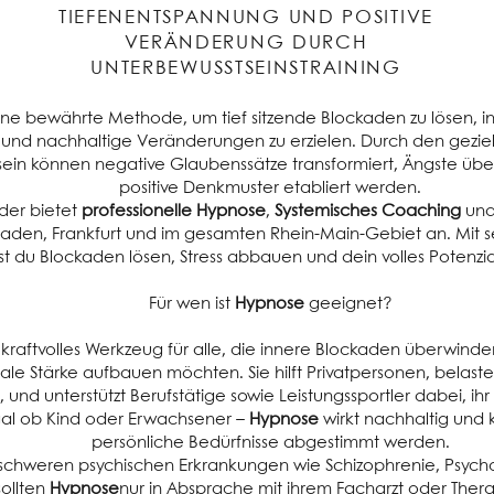
TIEFENENTSPANNUNG UND POSITIVE
VERÄNDERUNG DURCH
UNTERBEWUSSTSEINSTRAINING
eine bewährte Methode, um tief sitzende Blockaden zu lösen, i
n und nachhaltige Veränderungen zu erzielen. Durch den gezi
sein können negative Glaubenssätze transformiert, Ängste ü
positive Denkmuster etabliert werden.
der bietet
professionelle Hypnose
,
Systemisches Coaching
un
aden, Frankfurt und im gesamten Rhein-Main-Gebiet an. Mit s
t du Blockaden lösen, Stress abbauen und dein volles Potenzial
Für wen ist
Hypnose
geeignet?
n kraftvolles Werkzeug für alle, die innere Blockaden überwinden
le Stärke aufbauen möchten. Sie hilft Privatpersonen, belaste
 und unterstützt Berufstätige sowie Leistungssportler dabei, ihr 
gal ob Kind oder Erwachsener –
Hypnose
wirkt nachhaltig und k
persönliche Bedürfnisse abgestimmt werden.
 schweren psychischen Erkrankungen wie Schizophrenie, Psyc
ollten
Hypnose
nur in Absprache mit ihrem Facharzt oder Ther