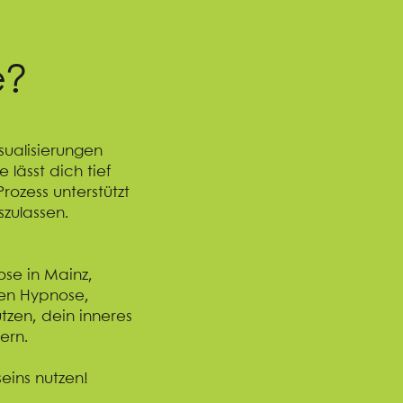
e?
sualisierungen
 lässt dich tief
ozess unterstützt
szulassen.
ose in Mainz,
en Hypnose,
tzen, dein inneres
ern.
eins nutzen!